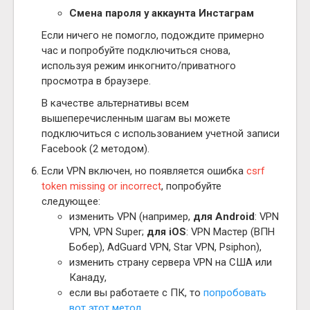
Смена пароля у аккаунта Инстаграм
Если ничего не помогло, подождите примерно
час и попробуйте подключиться снова,
используя режим инкогнито/приватного
просмотра в браузере.
В качестве альтернативы всем
вышеперечисленным шагам вы можете
подключиться с использованием учетной записи
Facebook (2 методом).
Если VPN включен, но появляется ошибка
csrf
token missing or incorrect
, попробуйте
следующее:
изменить VPN (например,
для Android
: VPN
VPN, VPN Super;
для iOS
: VPN Мастер (ВПН
Бобер), AdGuard VPN, Star VPN, Psiphon),
изменить страну сервера VPN на США или
Канаду,
если вы работаете с ПК, то
попробовать
вот этот метод
,